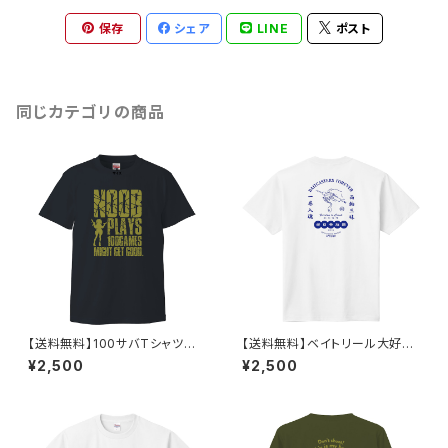
保存
シェア
LINE
ポスト
同じカテゴリの商品
【送料無料】100サバTシャツそ
【送料無料】ベイトリール大好き
の3（半袖）
Tシャツ
¥2,500
¥2,500