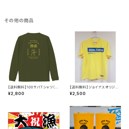
その他の商品
【送料無料】100サバTシャツ（長
【送料無料】ジョイナスオリジナ
袖）
ルTシャツ1
¥2,800
¥2,500