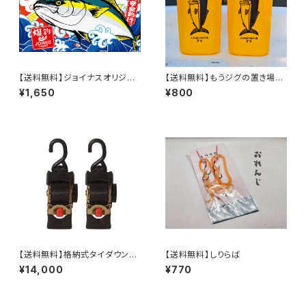
【送料無料】ジョイナスオリジナ
【送料無料】もうジグの置き場に
ル大漁旗【再入荷しました！】
困らない！ジグピット1個
¥1,650
¥800
【送料無料】格納式タイダウンベ
【送料無料】しりらば
ルト2個セット【ベルト幅5cm】
¥14,000
¥770
【スチール製】お届けにちょっと
時間かかります(汗)