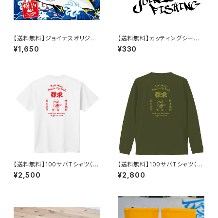
【送料無料】ジョイナスオリジナ
【送料無料】カッティングシー
ル大漁旗【再入荷しました！】
ト サイズ小（白or黒）
¥1,650
¥330
【送料無料】100サバTシャツ（半
【送料無料】100サバTシャツ（長
袖）
袖）
¥2,500
¥2,800