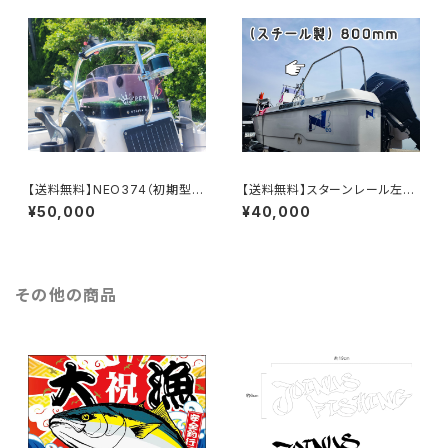
【送料無料】NEO374（初期型）
【送料無料】スターンレール左右
用コンソールレール（ステンレス
セット（スチール製）高さ800m
¥50,000
¥40,000
製）※NEO390・その他ボート
m
もご相談ください
その他の商品