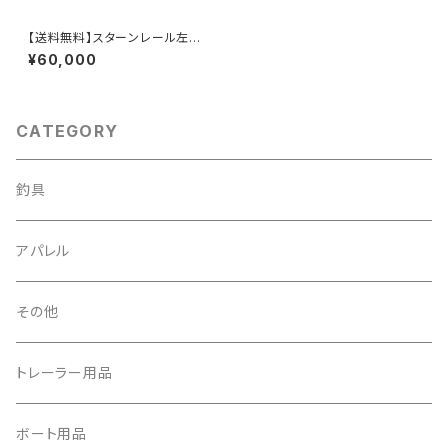
【送料無料】スターンレール左右
セット（ステンレス製）高さ800
¥60,000
mm
CATEGORY
釣具
アパレル
その他
トレーラー用品
ボート用品