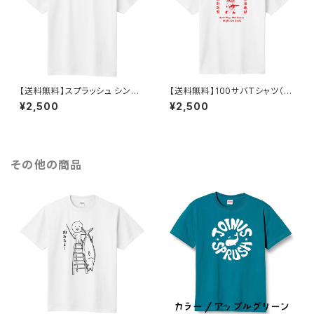
【送料無料】スプラッシュ シンプ
【送料無料】100サバTシャツ（半
ルTシャツ
袖）
¥2,500
¥2,500
その他の商品