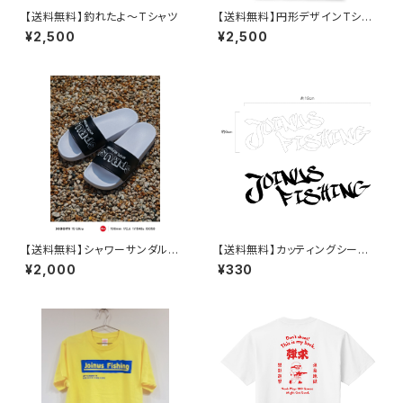
【送料無料】釣れたよ～Tシャツ
【送料無料】円形デザインTシャ
ツ
¥2,500
¥2,500
【送料無料】シャワーサンダル
【送料無料】カッティングシー
【受注発注の為、納品に7～15日
ト サイズ小（白or黒）
¥2,000
¥330
程度かかります】