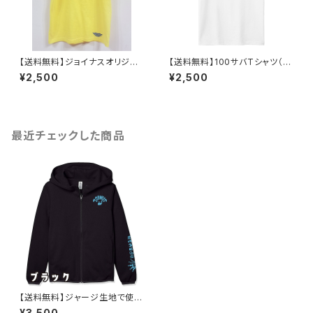
【送料無料】ジョイナスオリジナ
【送料無料】100サバTシャツ（半
ルTシャツ1
袖）
¥2,500
¥2,500
最近チェックした商品
【送料無料】ジャージ生地で使い
勝手の良いスプラッシュパーカ
¥3,500