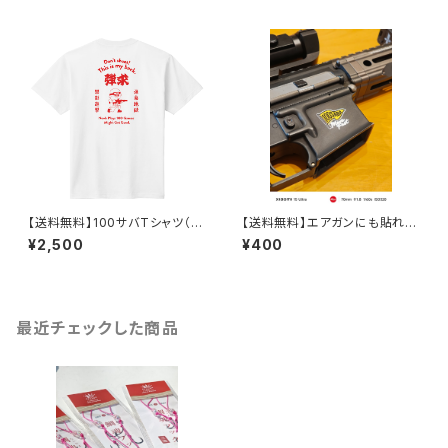
【送料無料】100サバTシャツ（半
【送料無料】エアガンにも貼れる
袖）
サイズの100サバステッカー2種
¥2,500
¥400
類
最近チェックした商品