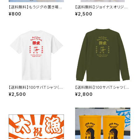
【送料無料】もうジグの置き場に
【送料無料】ジョイナスオリジナ
困らない！ジグピット1個
ルTシャツ1
¥800
¥2,500
【送料無料】100サバTシャツ（半
【送料無料】100サバTシャツ（長
袖）
袖）
¥2,500
¥2,800