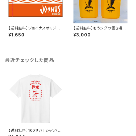
【送料無料】ジョイナスオリジナ
【送料無料】もうジグの置き場に
ル大漁旗【オレンジ】
困らない！ジグピット5個
¥1,650
¥3,000
最近チェックした商品
【送料無料】100サバTシャツ（半
袖）