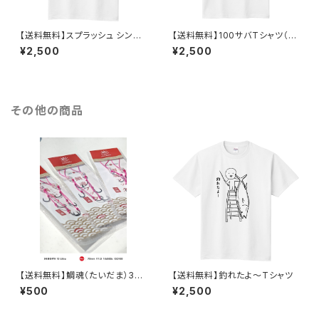
【送料無料】スプラッシュ シンプ
【送料無料】100サバTシャツ（半
ルTシャツ
袖）
¥2,500
¥2,500
その他の商品
【送料無料】鯛魂（たいだま）3連
【送料無料】釣れたよ～Tシャツ
フックセット
¥500
¥2,500