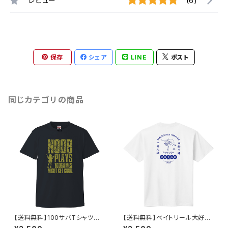
レビュー
(6)
保存
シェア
LINE
ポスト
同じカテゴリの商品
【送料無料】100サバTシャツそ
【送料無料】ベイトリール大好き
の3（半袖）
Tシャツ