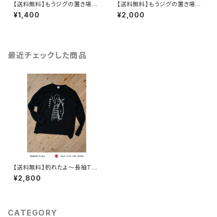
【送料無料】もうジグの置き場に
【送料無料】もうジグの置き場に
困らない！ジグピット2個
困らない！ジグピット3個
¥1,400
¥2,000
最近チェックした商品
【送料無料】釣れたよ～長袖Tシ
ャツ
¥2,800
CATEGORY